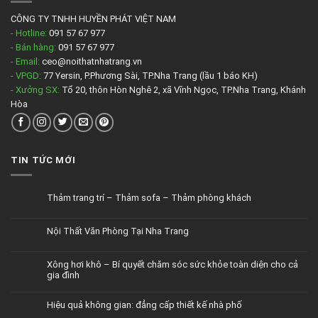
CÔNG TY TNHH HUYỀN PHÁT VIỆT NAM
- Hotline:
091 57 67 977
- Bán hàng:
091 57 67 977
- Email:
ceo@noithatnhatrang.vn
- VPGD:
77 Yersin, P.Phương Sài, TP.Nha Trang (lầu 1 báo KH)
- Xưởng SX:
Tổ 20, thôn Hòn Nghê 2, xã Vĩnh Ngọc, TP.Nha Trang, Khánh
Hòa
TIN TỨC MỚI
Thảm trang trí – Thảm sofa – Thảm phòng khách
Nội Thất Văn Phòng Tại Nha Trang
Xông hơi khô – Bí quyết chăm sóc sức khỏe toàn diện cho cả
gia đình
Hiệu quả không gian: đẳng cấp thiết kế nhà phố