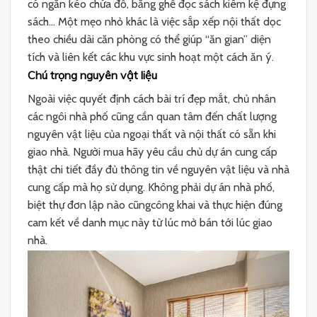
có ngăn kéo chứa đồ, băng ghế đọc sách kiêm kệ đựng
sách… Một mẹo nhỏ khác là việc sắp xếp nội thất dọc
theo chiều dài căn phòng có thể giúp “ăn gian” diện
tích và liên kết các khu vực sinh hoạt một cách ăn ý.
Chú trọng nguyên vật liệu
Ngoài việc quyết định cách bài trí đẹp mắt, chủ nhân
các ngôi nhà phố cũng cần quan tâm đến chất lượng
nguyên vật liệu của ngoại thất và nội thất có sẵn khi
giao nhà. Người mua hãy yêu cầu chủ dự án cung cấp
thật chi tiết đầy đủ thông tin về nguyên vật liệu và nhà
cung cấp mà họ sử dụng. Không phải dự án nhà phố,
biệt thự đơn lập nào cũngcông khai và thực hiện đúng
cam kết về danh mục này từ lúc mở bán tới lúc giao
nhà.