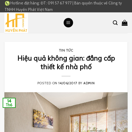
Skip
Hotline đặt hàng:
ĐT: 091 57 67 977
|
Bản quyền thuộc về
Công ty
TNHH Huyền Phát Việt Nam
to
content
TIN TỨC
Hiệu quả không gian: đẳng cấp
thiết kế nhà phố
POSTED ON
14/06/2017
BY
ADMIN
14
Th6