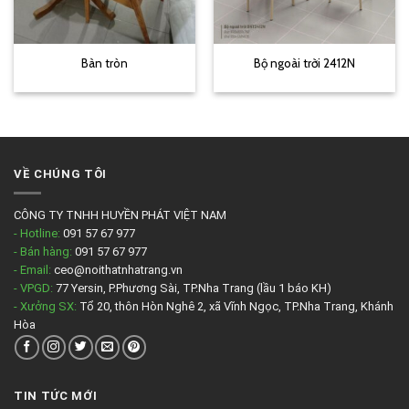
Bàn tròn
Bộ ngoài trời 2412N
VỀ CHÚNG TÔI
CÔNG TY TNHH HUYỀN PHÁT VIỆT NAM
- Hotline:
091 57 67 977
- Bán hàng:
091 57 67 977
- Email:
ceo@noithatnhatrang.vn
- VPGD:
77 Yersin, P.Phương Sài, TP.Nha Trang (lầu 1 báo KH)
- Xưởng SX:
Tổ 20, thôn Hòn Nghê 2, xã Vĩnh Ngọc, TP.Nha Trang, Khánh
Hòa
TIN TỨC MỚI